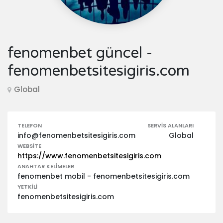
fenomenbet güncel -
fenomenbetsitesigiris.com
Global
TELEFON
SERVIS ALANLARI
info@fenomenbetsitesigiris.com
Global
WEBSITE
https://www.fenomenbetsitesigiris.com
ANAHTAR KELIMELER
fenomenbet mobil - fenomenbetsitesigiris.com
YETKILI
fenomenbetsitesigiris.com