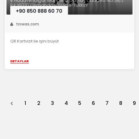
Hüdavendigar Mahallesi Gümüş Caddesi No:58/J
P.K:16070 Osmangazi/BURSA-TURKEY
+90 850 888 60 70
trowas.com
QR Kartvizit ile işini büyüt
DETAYLAR
Previous
1
2
3
4
5
6
7
8
9