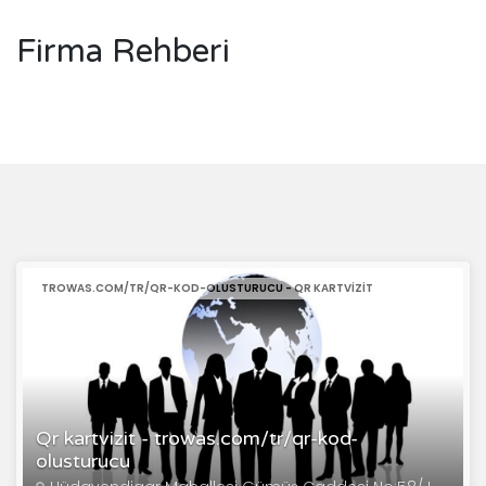
Firma Rehberi
TROWAS.COM/TR/QR-KOD-OLUSTURUCU - QR KARTVIZIT
Qr kartvizit - trowas.com/tr/qr-kod-
olusturucu