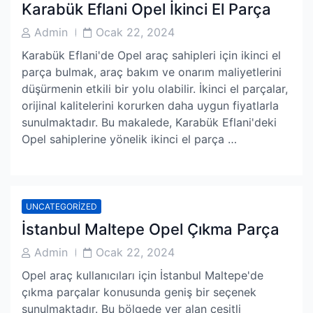
Karabük Eflani Opel İkinci El Parça
Post
Post
Admin
Ocak 22, 2024
Author
Date
Karabük Eflani'de Opel araç sahipleri için ikinci el
parça bulmak, araç bakım ve onarım maliyetlerini
düşürmenin etkili bir yolu olabilir. İkinci el parçalar,
orijinal kalitelerini korurken daha uygun fiyatlarla
sunulmaktadır. Bu makalede, Karabük Eflani'deki
Opel sahiplerine yönelik ikinci el parça …
UNCATEGORIZED
İstanbul Maltepe Opel Çıkma Parça
Post
Post
Admin
Ocak 22, 2024
Author
Date
Opel araç kullanıcıları için İstanbul Maltepe'de
çıkma parçalar konusunda geniş bir seçenek
sunulmaktadır. Bu bölgede yer alan çeşitli