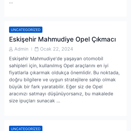
…
UNCATEGORIZED
Eskişehir Mahmudiye Opel Çıkmacı
Post
Post
Admin
Ocak 22, 2024
Author
Date
Eskişehir Mahmudiye'de yaşayan otomobil
sahipleri için, kullanılmış Opel araçlarını en iyi
fiyatlarla çıkarmak oldukça önemlidir. Bu noktada,
doğru bilgilere ve uygun stratejilere sahip olmak
büyük bir fark yaratabilir. Eğer siz de Opel
aracınızı satmayı düşünüyorsanız, bu makalede
size ipuçları sunacak …
UNCATEGORIZED