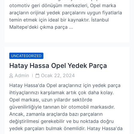
otomotiv geri dönüşüm merkezleri, Opel marka
araçların orijinal yedek parçalarını uygun fiyatlarla
temin etmek için ideal bir kaynaktır. İstanbul
Maltepe'deki çıkma parça …
UNCATEGORIZED
Hatay Hassa Opel Yedek Parça
Post
Post
Admin
Ocak 22, 2024
Author
Date
Hatay Hassa'da Opel araçlarınız için yedek parça
ihtiyaçlarınızı karşılamak artık çok daha kolay.
Opel markası, uzun yıllardır sektörde
güvenilirliğiyle tanınan bir otomobil markasıdır.
Ancak, zamanla araçlarda bazı parçaların
değiştirilmesi gerekebilir ve bu noktada doğru
yedek parçaları bulmak önemlidir. Hatay Hassa'da