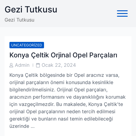
Skip
Gezi Tutkusu
to
content
Gezi Tutkusu
UNCATEGORIZED
Konya Çeltik Orjinal Opel Parçaları
Post
Post
Admin
Ocak 22, 2024
Author
Date
Konya Çeltik bölgesinde bir Opel aracınız varsa,
orijinal parçaların önemi konusunda kesinlikle
bilgilendirilmelisiniz. Orijinal Opel parçaları,
aracınızın performansını ve dayanıklılığını korumak
için vazgeçilmezdir. Bu makalede, Konya Çeltik'te
orijinal Opel parçalarının neden tercih edilmesi
gerektiği ve bunların nasıl temin edilebileceği
üzerinde …