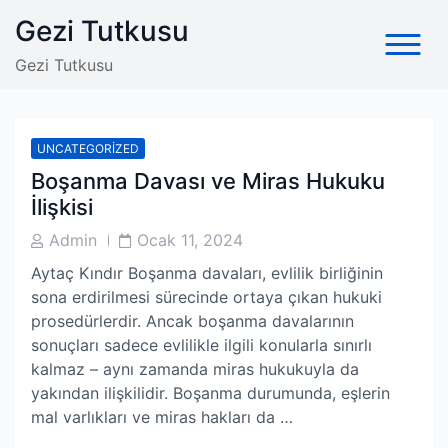
Skip
Gezi Tutkusu
to
content
Gezi Tutkusu
UNCATEGORIZED
Boşanma Davası ve Miras Hukuku
İlişkisi
Post
Post
Admin
Ocak 11, 2024
Author
Date
Aytaç Kındır Boşanma davaları, evlilik birliğinin
sona erdirilmesi sürecinde ortaya çıkan hukuki
prosedürlerdir. Ancak boşanma davalarının
sonuçları sadece evlilikle ilgili konularla sınırlı
kalmaz – aynı zamanda miras hukukuyla da
yakından ilişkilidir. Boşanma durumunda, eşlerin
mal varlıkları ve miras hakları da …