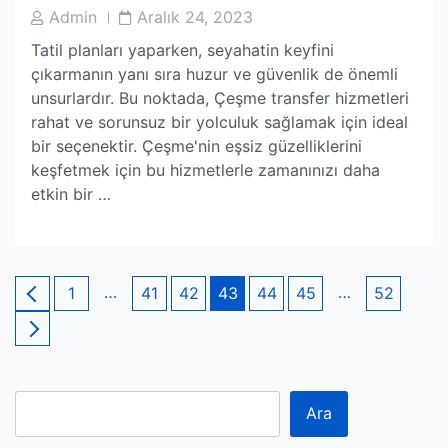
Post
Post
Admin
Aralık 24, 2023
Author
Date
Tatil planları yaparken, seyahatin keyfini
çıkarmanın yanı sıra huzur ve güvenlik de önemli
unsurlardır. Bu noktada, Çeşme transfer hizmetleri
rahat ve sorunsuz bir yolculuk sağlamak için ideal
bir seçenektir. Çeşme'nin eşsiz güzelliklerini
keşfetmek için bu hizmetlerle zamanınızı daha
etkin bir …
Yazı
Page
…
Page
Page
Page
Page
Page
…
Page
1
41
42
43
44
45
52
sayfalaması
Ara