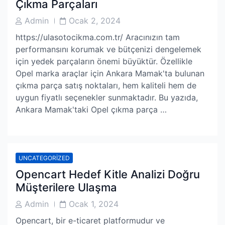
Çıkma Parçaları
Post
Post
Admin
Ocak 2, 2024
Author
Date
https://ulasotocikma.com.tr/ Aracınızın tam
performansını korumak ve bütçenizi dengelemek
için yedek parçaların önemi büyüktür. Özellikle
Opel marka araçlar için Ankara Mamak'ta bulunan
çıkma parça satış noktaları, hem kaliteli hem de
uygun fiyatlı seçenekler sunmaktadır. Bu yazıda,
Ankara Mamak'taki Opel çıkma parça …
UNCATEGORIZED
Opencart Hedef Kitle Analizi Doğru
Müşterilere Ulaşma
Post
Post
Admin
Ocak 1, 2024
Author
Date
Opencart, bir e-ticaret platformudur ve