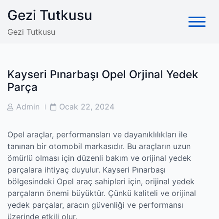
Skip
Gezi Tutkusu
to
content
Gezi Tutkusu
Kayseri Pınarbaşı Opel Orjinal Yedek
Parça
Post
Post
Admin
Ocak 22, 2024
Author
Date
Opel araçlar, performansları ve dayanıklılıkları ile
tanınan bir otomobil markasıdır. Bu araçların uzun
ömürlü olması için düzenli bakım ve orijinal yedek
parçalara ihtiyaç duyulur. Kayseri Pınarbaşı
bölgesindeki Opel araç sahipleri için, orijinal yedek
parçaların önemi büyüktür. Çünkü kaliteli ve orijinal
yedek parçalar, aracın güvenliği ve performansı
üzerinde etkili olur.