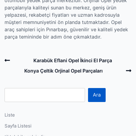
otomobil yedek parça merkezidir. Orijinal Opel yedek
parçalarıyla kaliteyi sunan bu merkez, geniş ürün
yelpazesi, rekabetçi fiyatları ve uzman kadrosuyla
müşteri memnuniyetini ön planda tutmaktadır. Opel
araç sahipleri için Pınarbaşı, güvenilir ve kaliteli yedek
parça temininde bir adım öne çıkmaktadır.
Post
Previous
Karabük Eflani Opel İkinci El Parça
navigation
Post
N
Konya Çeltik Orjinal Opel Parçaları
P
Ara
Liste
Sayfa Listesi