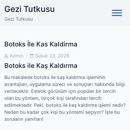
Skip
Gezi Tutkusu
to
content
Gezi Tutkusu
Botoks İle Kas Kaldirma
Post
Post
Admin
Şubat 23, 2026
Author
Date
Botoks ile Kaş Kaldırma
Bu makalede botoks ile kaş kaldırma işleminin
avantajları, uygulama süreci ve sonuçları hakkında bilgi
verilecektir. Estetik görünüm için popüler bir tercih
olan bu yöntem, birçok kişi tarafından tercih
edilmektedir. Peki, botoks ile kaş kaldırma işlemi nedir?
Neden bu kadar çok kişi bu yöntemi seçiyor? İşte bu
soruların yanıtları!