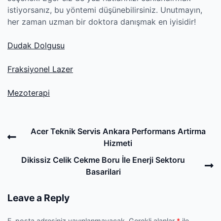
istiyorsanız, bu yöntemi düşünebilirsiniz. Unutmayın,
her zaman uzman bir doktora danışmak en iyisidir!
Dudak Dolgusu
Fraksiyonel Lazer
Mezoterapi
Post
Previous
Acer Teknik Servis Ankara Performans Artirma
navigation
Post
Hizmeti
N
Dikissiz Celik Cekme Boru İle Enerji Sektoru
P
Basarilari
Leave a Reply
E-posta adresiniz yayınlanmayacak.
Gerekli alanlar
*
ile