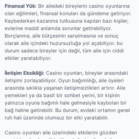
Finansal Yük:
Bir ailedeki bireylerin casino oyunlarına
olan eğilimleri, finansal konuları da gündeme getiriyor.
Kaybederken kazanma tutkusuna kapılan bazı kişiler,
evlerine maddi anlamda sorunlar getirebiliyor.
Borçlanma, aile bütçesinin sarsılmasına ve sonuç
olarak aile içindeki huzursuzluğa yol açabiliyor. bu
durum sadece bireyler için değil, tüm aile için ciddi
etkiler yaratabiliyor.
İletişim Eksikliği:
Casino oyunları, bireyler arasındaki
iletişimi zorlayabiliyor. Oyun bağımlılığı, aile üyeleri
arasında sıklıkla yaşanan iletişimsizlikleri artırır. Aile
yemekleri ya da basit bir sohbet yerini, bir kişinin
yalnızca oyuna bağımlı hale gelmesiyle kaybolan bir
bağ haline getirebilir. Bu durum, evdeki ortamın genel
ruh hali üzerinde olumsuz bir etki yaratabilir.
Casino oyunları aile üzerindeki etkilerini gözden