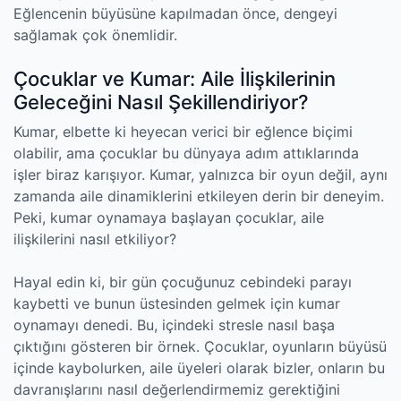
Eğlencenin büyüsüne kapılmadan önce, dengeyi
sağlamak çok önemlidir.
Çocuklar ve Kumar: Aile İlişkilerinin
Geleceğini Nasıl Şekillendiriyor?
Kumar, elbette ki heyecan verici bir eğlence biçimi
olabilir, ama çocuklar bu dünyaya adım attıklarında
işler biraz karışıyor. Kumar, yalnızca bir oyun değil, aynı
zamanda aile dinamiklerini etkileyen derin bir deneyim.
Peki, kumar oynamaya başlayan çocuklar, aile
ilişkilerini nasıl etkiliyor?
Hayal edin ki, bir gün çocuğunuz cebindeki parayı
kaybetti ve bunun üstesinden gelmek için kumar
oynamayı denedi. Bu, içindeki stresle nasıl başa
çıktığını gösteren bir örnek. Çocuklar, oyunların büyüsü
içinde kaybolurken, aile üyeleri olarak bizler, onların bu
davranışlarını nasıl değerlendirmemiz gerektiğini