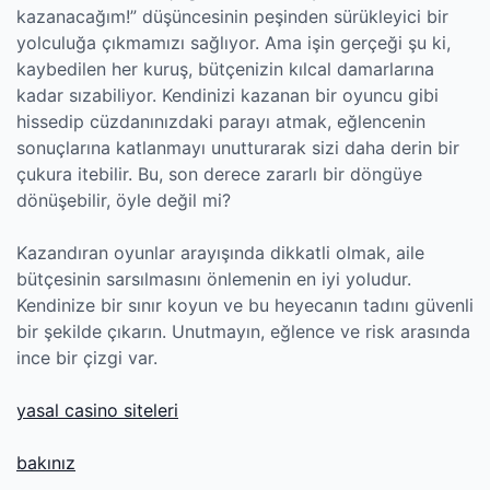
kazanacağım!” düşüncesinin peşinden sürükleyici bir
yolculuğa çıkmamızı sağlıyor. Ama işin gerçeği şu ki,
kaybedilen her kuruş, bütçenizin kılcal damarlarına
kadar sızabiliyor. Kendinizi kazanan bir oyuncu gibi
hissedip cüzdanınızdaki parayı atmak, eğlencenin
sonuçlarına katlanmayı unutturarak sizi daha derin bir
çukura itebilir. Bu, son derece zararlı bir döngüye
dönüşebilir, öyle değil mi?
Kazandıran oyunlar arayışında dikkatli olmak, aile
bütçesinin sarsılmasını önlemenin en iyi yoludur.
Kendinize bir sınır koyun ve bu heyecanın tadını güvenli
bir şekilde çıkarın. Unutmayın, eğlence ve risk arasında
ince bir çizgi var.
yasal casino siteleri
bakınız