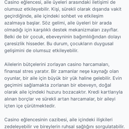
Casino eğlencesi, aile üyeleri arasındaki iletişimi de
olumsuz etkileyebilir. Kişi, sürekli olarak dışarıda vakit
geçirdiğinde, aile içindeki sohbet ve etkileşim
azalmaya başlar. Söz gelimi, aile üyeleri bir arada
olmadığı için karşılıklı destek mekanizmaları zayıflar.
Belki de bir çocuk, ebeveyninin bağımlılığından dolayı
çaresizlik hisseder. Bu durum, çocukların duygusal
gelişimini de olumsuz etkileyebilir.
Ailelerin bütçelerini zorlayan casino harcamaları,
finansal stres yaratır. Bir zamanlar neşe kaynağı olan
oyunlar, bir aile için büyük bir yük haline gelebilir. Evin
geçimini sağlamakta zorlanan bir ebeveyn, doğal
olarak aile içindeki huzuru bozacaktır. Kredi kartlarıyla
alınan borçlar ve sürekli artan harcamalar, bir aileyi
içten içe çürütmektedir.
Casino eğlencesinin cazibesi, aile içindeki ilişkileri
zedeleyebilir ve bireylerin ruhsal sağlığını sorgulatabilir.