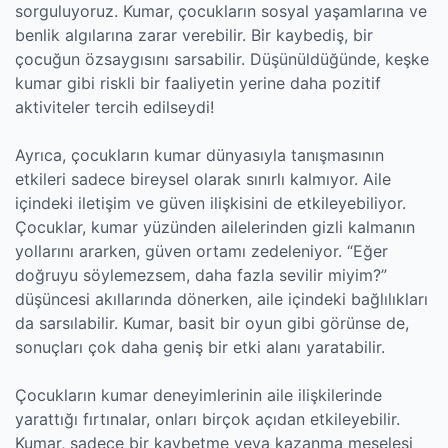
sorguluyoruz. Kumar, çocukların sosyal yaşamlarına ve
benlik algılarına zarar verebilir. Bir kaybediş, bir
çocuğun özsaygısını sarsabilir. Düşünüldüğünde, keşke
kumar gibi riskli bir faaliyetin yerine daha pozitif
aktiviteler tercih edilseydi!
Ayrıca, çocukların kumar dünyasıyla tanışmasının
etkileri sadece bireysel olarak sınırlı kalmıyor. Aile
içindeki iletişim ve güven ilişkisini de etkileyebiliyor.
Çocuklar, kumar yüzünden ailelerinden gizli kalmanın
yollarını ararken, güven ortamı zedeleniyor. “Eğer
doğruyu söylemezsem, daha fazla sevilir miyim?”
düşüncesi akıllarında dönerken, aile içindeki bağlılıkları
da sarsılabilir. Kumar, basit bir oyun gibi görünse de,
sonuçları çok daha geniş bir etki alanı yaratabilir.
Çocukların kumar deneyimlerinin aile ilişkilerinde
yarattığı fırtınalar, onları birçok açıdan etkileyebilir.
Kumar, sadece bir kaybetme veya kazanma meselesi