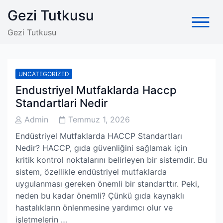
Skip
Gezi Tutkusu
to
content
Gezi Tutkusu
UNCATEGORIZED
Endustriyel Mutfaklarda Haccp
Standartlari Nedir
Post
Post
Admin
Temmuz 1, 2026
Author
Date
Endüstriyel Mutfaklarda HACCP Standartları
Nedir? HACCP, gıda güvenliğini sağlamak için
kritik kontrol noktalarını belirleyen bir sistemdir. Bu
sistem, özellikle endüstriyel mutfaklarda
uygulanması gereken önemli bir standarttır. Peki,
neden bu kadar önemli? Çünkü gıda kaynaklı
hastalıkların önlenmesine yardımcı olur ve
işletmelerin …