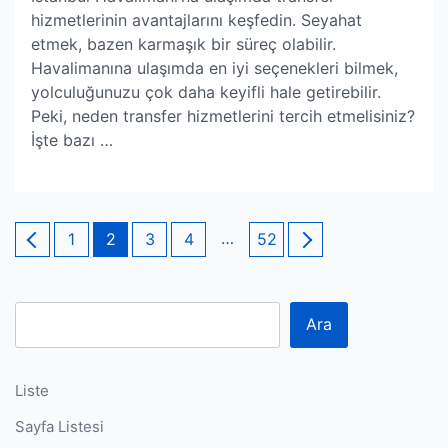
hizmetlerinin avantajlarını keşfedin. Seyahat
etmek, bazen karmaşık bir süreç olabilir.
Havalimanına ulaşımda en iyi seçenekleri bilmek,
yolculuğunuzu çok daha keyifli hale getirebilir.
Peki, neden transfer hizmetlerini tercih etmelisiniz?
İşte bazı …
Yazı
Page
Page
Page
Page
…
Page
1
2
3
4
52
sayfalaması
Ara
Liste
Sayfa Listesi