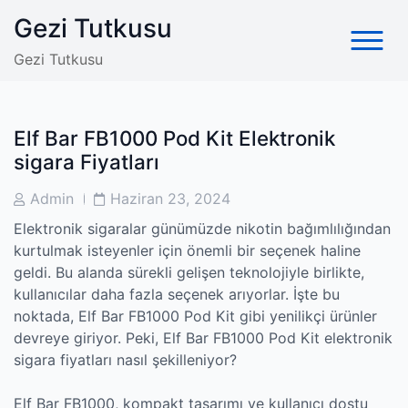
Skip
Gezi Tutkusu
to
content
Gezi Tutkusu
Elf Bar FB1000 Pod Kit Elektronik
sigara Fiyatları
Post
Post
Admin
Haziran 23, 2024
Author
Date
Elektronik sigaralar günümüzde nikotin bağımlılığından
kurtulmak isteyenler için önemli bir seçenek haline
geldi. Bu alanda sürekli gelişen teknolojiyle birlikte,
kullanıcılar daha fazla seçenek arıyorlar. İşte bu
noktada, Elf Bar FB1000 Pod Kit gibi yenilikçi ürünler
devreye giriyor. Peki, Elf Bar FB1000 Pod Kit elektronik
sigara fiyatları nasıl şekilleniyor?
Elf Bar FB1000, kompakt tasarımı ve kullanıcı dostu