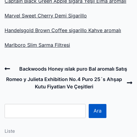
Captain Black Green Apple sigara Yeşil Elma aromalı
Marvel Sweet Cherry Demi Sigarillo
Handelsgold Brown Coffee sigarillo Kahve aromalı
Marlboro Slim Sarma Filtresi
Post
Previous
Backwoods Honey ıslak puro Bal aromalı Satış
navigation
Post
N
Romeo y Julieta Exhibition No.4 Puro 25´s Ahşap
P
Kutu Fiyatları Ve Çeşitleri
Ara
Liste