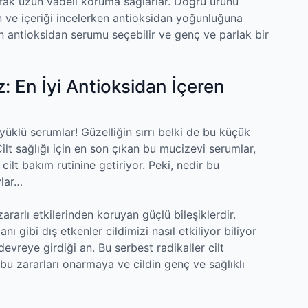
rak uzun vadeli koruma sağlarlar. Doğru ürünü
ın ve içeriği incelerken antioksidan yoğunluğuna
gun antioksidan serumu seçebilir ve genç ve parlak bir
: En İyi Antioksidan İçeren
yüklü serumlar! Güzelliğin sırrı belki de bu küçük
lt sağlığı için en son çıkan bu mucizevi serumlar,
cilt bakım rutinine getiriyor. Peki, nedir bu
ylar…
zararlı etkilerinden koruyan güçlü bileşiklerdir.
nı gibi dış etkenler cildimizi nasıl etkiliyor biliyor
vreye girdiği an. Bu serbest radikaller cilt
 bu zararları onarmaya ve cildin genç ve sağlıklı