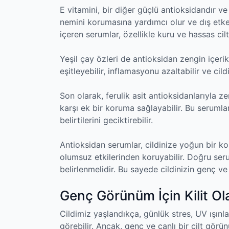
E vitamini, bir diğer güçlü antioksidandır ve 
nemini korumasına yardımcı olur ve dış etke
içeren serumlar, özellikle kuru ve hassas ciltl
Yeşil çay özleri de antioksidan zengin içerikl
eşitleyebilir, inflamasyonu azaltabilir ve cildin
Son olarak, ferulik asit antioksidanlarıyla ze
karşı ek bir koruma sağlayabilir. Bu serumlar
belirtilerini geciktirebilir.
Antioksidan serumlar, cildinize yoğun bir 
olumsuz etkilerinden koruyabilir. Doğru seru
belirlenmelidir. Bu sayede cildinizin genç ve 
Genç Görünüm İçin Kilit O
Cildimiz yaşlandıkça, günlük stres, UV ışınlar
görebilir. Ancak, genç ve canlı bir cilt gör