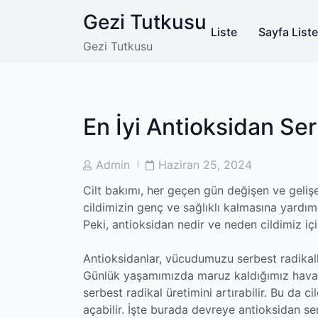
Skip
Gezi Tutkusu
to
Liste
Sayfa Liste
content
Gezi Tutkusu
En İyi Antioksidan Se
Post
Post
Admin
Haziran 25, 2024
Author
Date
Cilt bakımı, her geçen gün değişen ve gelişe
cildimizin genç ve sağlıklı kalmasına yardımc
Peki, antioksidan nedir ve neden cildimiz iç
Antioksidanlar, vücudumuzu serbest radikalle
Günlük yaşamımızda maruz kaldığımız hava kirl
serbest radikal üretimini artırabilir. Bu da c
açabilir. İşte burada devreye antioksidan ser