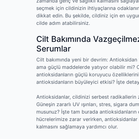
zamanda genç ve sağlıklı kalmasını sağlaya
seçmek için cildinizin ihtiyaçlarına odaklan
dikkat edin. Bu şekilde, cildiniz için en uy
cilde adım atabilirsiniz.
Cilt Bakımında Vazgeçilmez
Serumlar
Cilt bakımında yeni bir devrim: Antioksidan 
ama güçlü maddelerde yatıyor olabilir mi? Ci
antioksidanların güçlü koruyucu özelliklerini 
antioksidanların büyüleyici etkisi? İşte deta
Antioksidanlar, cildinizi serbest radikallerin 
Güneşin zararlı UV ışınları, stres, sigara duma
musunuz? İşte tam burada antioksidanların de
hücrelerimize zarar verirken, antioksidanlar
kalmasını sağlamaya yardımcı olur.