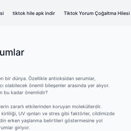
si
tiktok hile apk indir
Tiktok Yorum Çoğaltma Hilesi
rumlar
n bir dünya. Özellikle antioksidan serumlar,
ı olabilecek önemli bileşenler arasında yer alıyor.
in bu kadar önemlidir?
rin zararlı etkilerinden koruyan moleküllerdir.
iliği, UV ışınları ve stres gibi faktörler, cildimizde
ildin erken yaşlanma belirtileri göstermesine yol
umlar giriyor.