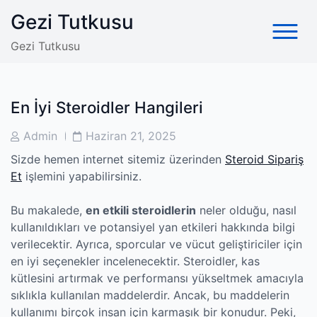
Skip
Gezi Tutkusu
to
content
Gezi Tutkusu
En İyi Steroidler Hangileri
Post
Post
Admin
Haziran 21, 2025
Author
Date
Sizde hemen internet sitemiz üzerinden
Steroid Sipariş
Et
işlemini yapabilirsiniz.
Bu makalede,
en etkili steroidlerin
neler olduğu, nasıl
kullanıldıkları ve potansiyel yan etkileri hakkında bilgi
verilecektir. Ayrıca, sporcular ve vücut geliştiriciler için
en iyi seçenekler incelenecektir. Steroidler, kas
kütlesini artırmak ve performansı yükseltmek amacıyla
sıklıkla kullanılan maddelerdir. Ancak, bu maddelerin
kullanımı birçok insan için karmaşık bir konudur. Peki,