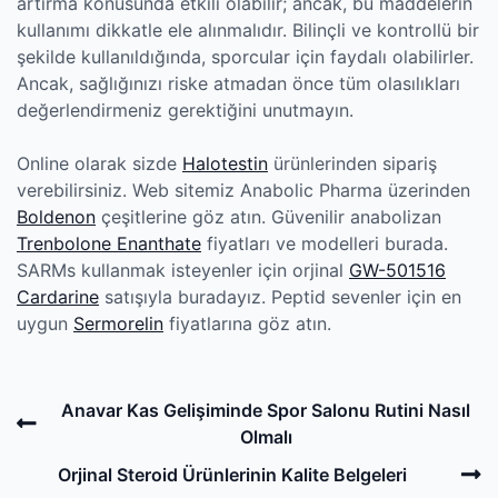
artırma konusunda etkili olabilir; ancak, bu maddelerin
kullanımı dikkatle ele alınmalıdır. Bilinçli ve kontrollü bir
şekilde kullanıldığında, sporcular için faydalı olabilirler.
Ancak, sağlığınızı riske atmadan önce tüm olasılıkları
değerlendirmeniz gerektiğini unutmayın.
Online olarak sizde
Halotestin
ürünlerinden sipariş
verebilirsiniz. Web sitemiz Anabolic Pharma üzerinden
Boldenon
çeşitlerine göz atın. Güvenilir anabolizan
Trenbolone Enanthate
fiyatları ve modelleri burada.
SARMs kullanmak isteyenler için orjinal
GW-501516
Cardarine
satışıyla buradayız. Peptid sevenler için en
uygun
Sermorelin
fiyatlarına göz atın.
Post
Previous
Anavar Kas Gelişiminde Spor Salonu Rutini Nasıl
navigation
Post
Olmalı
N
Orjinal Steroid Ürünlerinin Kalite Belgeleri