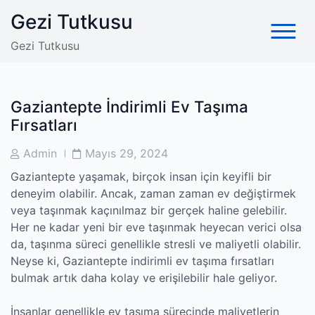
Skip
Gezi Tutkusu
to
content
Gezi Tutkusu
Gaziantepte İndirimli Ev Taşıma
Fırsatları
Post
Post
Admin
Mayıs 29, 2024
Author
Date
Gaziantepte yaşamak, birçok insan için keyifli bir
deneyim olabilir. Ancak, zaman zaman ev değiştirmek
veya taşınmak kaçınılmaz bir gerçek haline gelebilir.
Her ne kadar yeni bir eve taşınmak heyecan verici olsa
da, taşınma süreci genellikle stresli ve maliyetli olabilir.
Neyse ki, Gaziantepte indirimli ev taşıma fırsatları
bulmak artık daha kolay ve erişilebilir hale geliyor.
İnsanlar genellikle ev taşıma sürecinde maliyetlerin