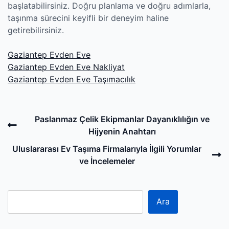
başlatabilirsiniz. Doğru planlama ve doğru adımlarla,
taşınma sürecini keyifli bir deneyim haline
getirebilirsiniz.
Gaziantep Evden Eve
Gaziantep Evden Eve Nakliyat
Gaziantep Evden Eve Taşımacılık
Post
Previous
Paslanmaz Çelik Ekipmanlar Dayanıklılığın ve
navigation
Post
Hijyenin Anahtarı
N
Uluslararası Ev Taşıma Firmalarıyla İlgili Yorumlar
P
ve İncelemeler
Ara