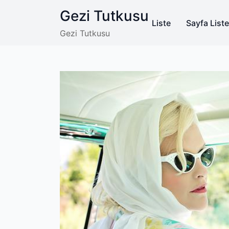
Skip
Gezi Tutkusu
to
Liste
Sayfa Liste
content
Gezi Tutkusu