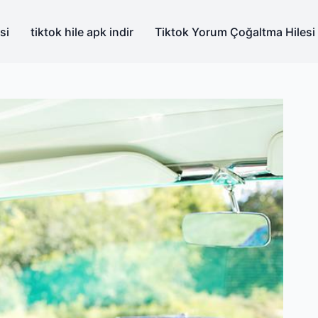
si
tiktok hile apk indir
Tiktok Yorum Çoğaltma Hilesi