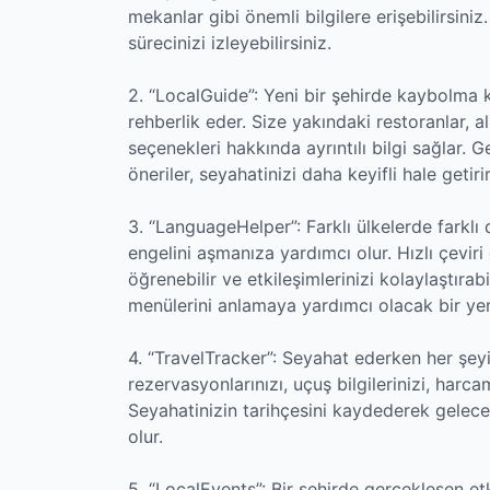
mekanlar gibi önemli bilgilere erişebilirsiniz
sürecinizi izleyebilirsiniz.
2. “LocalGuide”: Yeni bir şehirde kaybolma
rehberlik eder. Size yakındaki restoranlar, al
seçenekleri hakkında ayrıntılı bilgi sağlar. 
öneriler, seyahatinizi daha keyifli hale getirir
3. “LanguageHelper”: Farklı ülkelerde farklı
engelini aşmanıza yardımcı olur. Hızlı çeviri 
öğrenebilir ve etkileşimlerinizi kolaylaştırab
menülerini anlamaya yardımcı olacak bir ye
4. “TravelTracker”: Seyahat ederken her şeyi
rezervasyonlarınızı, uçuş bilgilerinizi, harca
Seyahatinizin tarihçesini kaydederek gelecek
olur.
5. “LocalEvents”: Bir şehirde gerçekleşen et