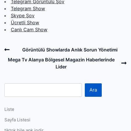
Telegram Görüntülü Şov
Telegram Show
Skype Şov
Ücretli Show
Canlı Cam Show
Post
Previous
Görüntülü Showlarda Anlık Sorun Yönetimi
navigation
Post
N
Mega Tv Alanya Bölgesel Magazin Haberlerinde
P
Lider
Ara
Liste
Sayfa Listesi
tiktok hile apk indir