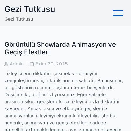
Skip
Gezi Tutkusu
to
content
Gezi Tutkusu
Görüntülü Showlarda Animasyon ve
Geçiş Efektleri
Post
Post
Admin
Ekim 20, 2025
Author
Date
, izleyicilerin dikkatini çekmek ve deneyimi
zenginleştirmek için kritik öneme sahiptir. Bu unsurlar,
bir gösterinin ruhunu oluşturan temel bileşenlerdir.
Düşünün ki, bir film izliyorsunuz. Eğer sahneler
arasında sıkıcı geçişler olursa, izleyici hızla dikkatini
kaybeder. Ancak, akıcı ve etkileyici geçişler ile
animasyonlar, izleyiciyi ekrana kilitleyebilir. İşte bu
nedenle, animasyon ve geçiş efektleri, sadece
görselliği artırmakla kalmaz, aynı zamanda hikayenin