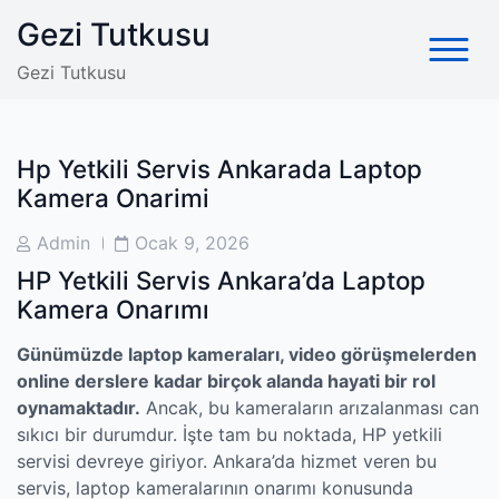
Skip
Gezi Tutkusu
to
content
Gezi Tutkusu
Hp Yetkili Servis Ankarada Laptop
Kamera Onarimi
Post
Post
Admin
Ocak 9, 2026
Author
Date
HP Yetkili Servis Ankara’da Laptop
Kamera Onarımı
Günümüzde laptop kameraları, video görüşmelerden
online derslere kadar birçok alanda hayati bir rol
oynamaktadır.
Ancak, bu kameraların arızalanması can
sıkıcı bir durumdur. İşte tam bu noktada, HP yetkili
servisi devreye giriyor. Ankara’da hizmet veren bu
servis, laptop kameralarının onarımı konusunda