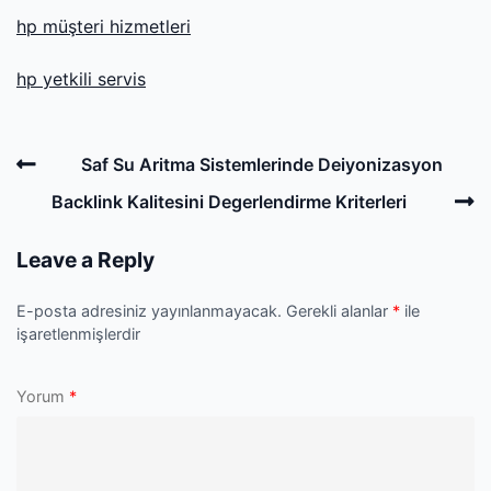
hp müşteri hizmetleri
hp yetkili servis
Post
Previous
Saf Su Aritma Sistemlerinde Deiyonizasyon
navigation
Post
N
Backlink Kalitesini Degerlendirme Kriterleri
P
Leave a Reply
E-posta adresiniz yayınlanmayacak.
Gerekli alanlar
*
ile
işaretlenmişlerdir
Yorum
*