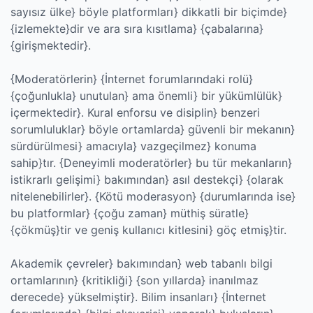
sayısız ülke} böyle platformları} dikkatli bir biçimde}
{izlemekte}dir ve ara sıra kısıtlama} {çabalarına}
{girişmektedir}.
{Moderatörlerin} {İnternet forumlarındaki rolü}
{çoğunlukla} unutulan} ama önemli} bir yükümlülük}
içermektedir}. Kural enforsu ve disiplin} benzeri
sorumluluklar} böyle ortamlarda} güvenli bir mekanın}
sürdürülmesi} amacıyla} vazgeçilmez} konuma
sahip}tır. {Deneyimli moderatörler} bu tür mekanların}
istikrarlı gelişimi} bakımından} asıl destekçi} {olarak
nitelenebilirler}. {Kötü moderasyon} {durumlarında ise}
bu platformlar} {çoğu zaman} müthiş süratle}
{çökmüş}tir ve geniş kullanıcı kitlesini} göç etmiş}tir.
Akademik çevreler} bakımından} web tabanlı bilgi
ortamlarının} {kritikliği} {son yıllarda} inanılmaz
derecede} yükselmiştir}. Bilim insanları} {İnternet