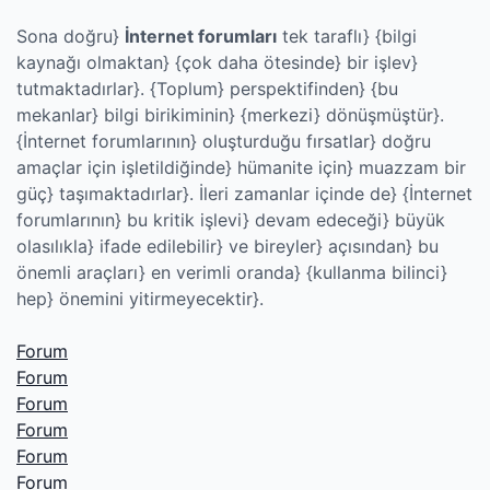
Sona doğru}
İnternet forumları
tek taraflı} {bilgi
kaynağı olmaktan} {çok daha ötesinde} bir işlev}
tutmaktadırlar}. {Toplum} perspektifinden} {bu
mekanlar} bilgi birikiminin} {merkezi} dönüşmüştür}.
{İnternet forumlarının} oluşturduğu fırsatlar} doğru
amaçlar için işletildiğinde} hümanite için} muazzam bir
güç} taşımaktadırlar}. İleri zamanlar içinde de} {İnternet
forumlarının} bu kritik işlevi} devam edeceği} büyük
olasılıkla} ifade edilebilir} ve bireyler} açısından} bu
önemli araçları} en verimli oranda} {kullanma bilinci}
hep} önemini yitirmeyecektir}.
Forum
Forum
Forum
Forum
Forum
Forum