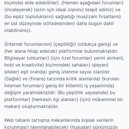
biçimde} elde edebilirler}. {Hemen aşağıdaki forumları}
{inceleyerek} {sizin için ideal olanını} tespit ediniz} ve
{bu eşsiz toplulukların} sağladığı muazzam fırsatların}
en üst düzeyinde istifadesinden} daha bugün dahil
olabilirsiniz}.
{İnternet forumlarının} {çeşitliliği} {oldukça geniş} ve
{her alana hitap edecek} platformlar bulunmakta}dır.
Bilgisayar tutkunları} {için özel forumlar} yerini alırken},
hobi ve kreativite} biçimindeki sahaları} işleyen}
siteler} eşit oranda} geniş izlenme sayısı olan}dır.
{Sağlık} ve {finans} tarzında kritik alanlarda} {kurulan
İnternet forumları} geniş bir kitlenin} iş yaşamında}
değişim yaratmakta}dir. {Bu çeşitlilik sayesinde} bu
platformlar} {herkesin ilgi alanları} {için} mükemmel bir
mekan} oluşturmakta}dır.
Web tabanlı tartışma mekanlarında kişisel verilerin
korunması} tanımlanabilecek} {hususlar} günümüzün