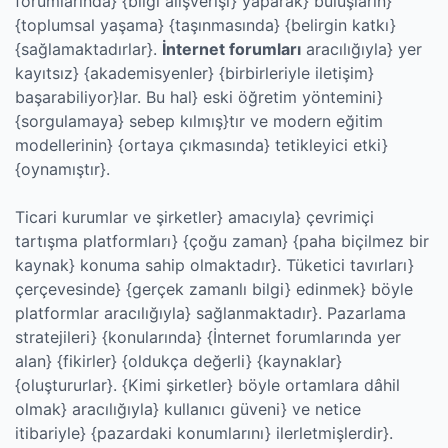
forumlarında} {bilgi alışverişi} yaparak} buluşların}
{toplumsal yaşama} {taşınmasında} {belirgin katkı}
{sağlamaktadırlar}.
İnternet forumları
aracılığıyla} yer
kayıtsız} {akademisyenler} {birbirleriyle iletişim}
başarabiliyor}lar. Bu hal} eski öğretim yöntemini}
{sorgulamaya} sebep kılmış}tır ve modern eğitim
modellerinin} {ortaya çıkmasında} tetikleyici etki}
{oynamıştır}.
Ticari kurumlar ve şirketler} amacıyla} çevrimiçi
tartışma platformları} {çoğu zaman} {paha biçilmez bir
kaynak} konuma sahip olmaktadır}. Tüketici tavırları}
çerçevesinde} {gerçek zamanlı bilgi} edinmek} böyle
platformlar aracılığıyla} sağlanmaktadır}. Pazarlama
stratejileri} {konularında} {İnternet forumlarında yer
alan} {fikirler} {oldukça değerli} {kaynaklar}
{oluştururlar}. {Kimi şirketler} böyle ortamlara dâhil
olmak} aracılığıyla} kullanıcı güveni} ve netice
itibariyle} {pazardaki konumlarını} ilerletmişlerdir}.