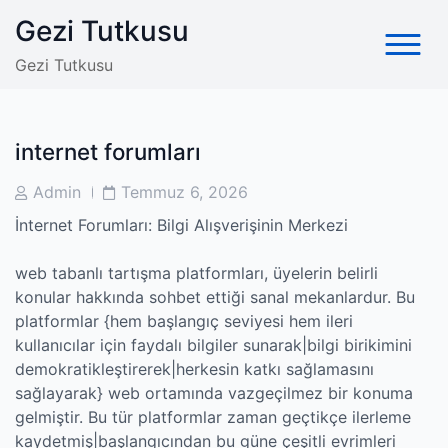
Skip
Gezi Tutkusu
to
content
Gezi Tutkusu
internet forumları
Post
Post
Admin
Temmuz 6, 2026
Author
Date
İnternet Forumları: Bilgi Alışverişinin Merkezi
web tabanlı tartışma platformları, üyelerin belirli
konular hakkında sohbet ettiği sanal mekanlardur. Bu
platformlar {hem başlangıç seviyesi hem ileri
kullanıcılar için faydalı bilgiler sunarak|bilgi birikimini
demokratikleştirerek|herkesin katkı sağlamasını
sağlayarak} web ortamında vazgeçilmez bir konuma
gelmiştir. Bu tür platformlar zaman geçtikçe ilerleme
kaydetmiş|başlangıcından bu güne çeşitli evrimleri