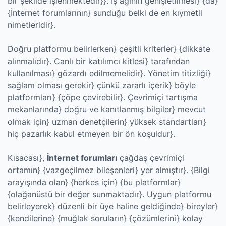
bir şekilde işlenmektedir}}. İş ağının genişletilmesi} {da}
{İnternet forumlarının} sunduğu belki de en kıymetli
nimetleridir}.
Doğru platformu belirlerken} çeşitli kriterler} {dikkate
alınmalıdır}. Canlı bir katılımcı kitlesi} tarafından
kullanılması} gözardı edilmemelidir}. Yönetim titizliği}
sağlam olması gerekir} çünkü zararlı içerik} böyle
platformları} {çöpe çevirebilir}. Çevrimiçi tartışma
mekanlarında} doğru ve kanıtlanmış bilgiler} mevcut
olmak için} uzman denetçilerin} yüksek standartları}
hiç pazarlık kabul etmeyen bir ön koşuldur}.
Kısacası},
İnternet forumları
çağdaş çevrimiçi
ortamın} {vazgeçilmez bileşenleri} yer almıştır}. {Bilgi
arayışında olan} {herkes için} {bu platformlar}
{olağanüstü bir değer sunmaktadır}. Uygun platformu
belirleyerek} düzenli bir üye haline geldiğinde} bireyler}
{kendilerine} {muğlak soruların} {çözümlerini} kolay