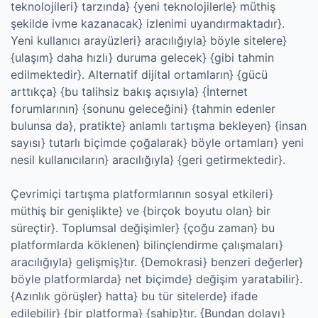
teknolojileri} tarzında} {yeni teknolojilerle} müthiş
şekilde ivme kazanacak} izlenimi uyandırmaktadır}.
Yeni kullanıcı arayüzleri} aracılığıyla} böyle sitelere}
{ulaşım} daha hızlı} duruma gelecek} {gibi tahmin
edilmektedir}. Alternatif dijital ortamların} {gücü
arttıkça} {bu talihsiz bakış açısıyla} {İnternet
forumlarının} {sonunu geleceğini} {tahmin edenler
bulunsa da}, pratikte} anlamlı tartışma bekleyen} {insan
sayısı} tutarlı biçimde çoğalarak} böyle ortamları} yeni
nesil kullanıcıların} aracılığıyla} {geri getirmektedir}.
Çevrimiçi tartışma platformlarının sosyal etkileri}
müthiş bir genişlikte} ve {birçok boyutu olan} bir
süreçtir}. Toplumsal değişimler} {çoğu zaman} bu
platformlarda köklenen} bilinçlendirme çalışmaları}
aracılığıyla} gelişmiş}tır. {Demokrasi} benzeri değerler}
böyle platformlarda} net biçimde} değişim yaratabilir}.
{Azınlık görüşler} hatta} bu tür sitelerde} ifade
edilebilir} {bir platforma} {sahip}tır. {Bundan dolayı}