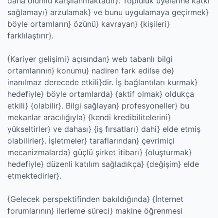
daha olumlu karşılanmaktadır}. Topluluk üyelerine katkı
sağlamayı} arzulamak} ve bunu uygulamaya geçirmek}
böyle ortamların} özünü} kavrayan} {kişileri}
farklılaştırır}.
{Kariyer gelişimi} açısından} web tabanlı bilgi
ortamlarının} konumu} nadiren fark edilse de}
inanılmaz derecede etkili}dir. İş bağlantıları kurmak}
hedefiyle} böyle ortamlarda} {aktif olmak} oldukça
etkili} {olabilir}. Bilgi sağlayan} profesyoneller} bu
mekanlar aracılığıyla} {kendi kredibilitelerini}
yükseltirler} ve dahası} {iş fırsatları} dahi} elde etmiş
olabilirler}. İşletmeler} taraflarından} çevrimiçi
mecanizmalarda} güçlü şirket itibarı} {oluşturmak}
hedefiyle} düzenli katılım sağladıkça} {değişim} elde
etmektedirler}.
{Gelecek perspektifinden bakıldığında} {İnternet
forumlarının} ilerleme süreci} makine öğrenmesi