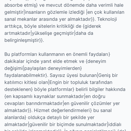
absorbe etmiş} ve mevcut dönemde daha verimli hale
gelmiştir|insanların gözlemle izlediği |en çok kullanılan
sanal mekanlar arasında yer almaktadır}}. Teknoloji
arttıkça, böyle sitelerin kritikliği de {giderek
artmaktadır|yükselişe geçmiştir|daha da
belirginleşmiştir}}.
Bu platformları kullanmanın en önemli faydaları}
dakikalar içinde yanıt elde etmek ve {deneyim
değişimi|paylaşılan deneyimlerden}
faydalanabilmektir}. Sayısız üyesi bulunan|Geniş bir
katılımcı kitlesi olan|Engin bir topluluk tarafından
desteklenen} böyle platformlar} belirli bilgiler hakkında
{en kapsamlı kaynaklar sunmaktadır|en doğru
cevapları barındırmaktadır|en güvenilir çözümler yer
almaktadır}}. Hizmet değerlendirmeleri} bu sanal
alanlarda} oldukça detaylı bir şekilde yer
almaktadır|güvenilir bir biçimde sunulmaktadır|iddialı