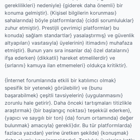
gereklilikleri} nedeniyle} {giderek daha önemli} bir
konuma gelmiştir}. {Kişisel bilgilerin korunması}
sahalarında} böyle platformlarda} {ciddi sorumluluklar}
zuhur etmiştir}. Prestijli çevrimiçi platformlar} bu
konuda} sağlam standartlar} yasalaştırmış} ve güvenlik
altyapıları} vasıtasıyla} üyelerinin} itimadını} muhafaza
etmiştir}. Bunun yanı sıra insanlar da} özel datalarını}
ifşa ederken} {dikkatli} hareket etmelilerdir} ve
{sırlarını} kamuya ilan etmemeleri} oldukça kritiktir}.
{İnternet forumlarında etkili bir katılımcı olmak}
spesifik bir yetenek} görülebilir} ve {bunu
başarabilmek} çeşitli tavsiyelerin} {uygulanmasını}
zorunlu hale getirir}. Daha önceki tartışmaları titizlikle
araştırmak} {bir başlangıç noktası} teşekkül ederken},
{yapıcı ve saygılı bir ton} {da} forum ortamında} değer
bulunmak} amacıyla} gerekli}dır. Bu tür platformlarda}
fazlaca yazıdan} yerine üretken şekilde} {konuşmak}