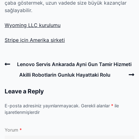
çaba göstermek, uzun vadede size büyük kazançlar
sağlayabilir.
Wyoming LLC kurulumu
Stripe için Amerika şirketi
Post
Previous
Lenovo Servis Ankarada Ayni Gun Tamir Hizmeti
navigation
Post
N
Akilli Robotlarin Gunluk Hayattaki Rolu
P
Leave a Reply
E-posta adresiniz yayınlanmayacak.
Gerekli alanlar
*
ile
işaretlenmişlerdir
Yorum
*