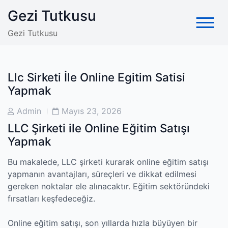
Skip
Gezi Tutkusu
to
content
Gezi Tutkusu
Llc Sirketi İle Online Egitim Satisi
Yapmak
Post
Post
Admin
Mayıs 23, 2026
Author
Date
LLC Şirketi ile Online Eğitim Satışı
Yapmak
Bu makalede, LLC şirketi kurarak online eğitim satışı
yapmanın avantajları, süreçleri ve dikkat edilmesi
gereken noktalar ele alınacaktır. Eğitim sektöründeki
fırsatları keşfedeceğiz.
Online eğitim satışı, son yıllarda hızla büyüyen bir