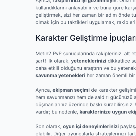
Ayrıca,
rakiplerinizi iyi gözlemleyin
. Onların
kullandıklarını anlayabilir ve buna göre karşı 
geliştirmek, sizi her zaman bir adım önde tu
olmak için bu taktikleri uygulamak, rakipleri
Karakter Geliştirme İpuçlar
Metin2 PvP sunucularında rakiplerinizi alt et
şart! İlk olarak,
yeteneklerinizi
dikkatlice s
daha etkili olduğunu araştırın ve bu yetenek
savunma yetenekleri
her zaman önemli bir 
Ayrıca,
ekipman seçimi
de karakter gelişim
hem savunmanızı hem de saldırı gücünüzü art
düşmanlarınız üzerinde baskı kurabilirsiniz
vardır; bu nedenle,
karakterinize uygun ek
Son olarak,
oyun içi deneyimlerinizi
paylaşa
olabilir. Diğer oyuncularla stratejilerinizi t