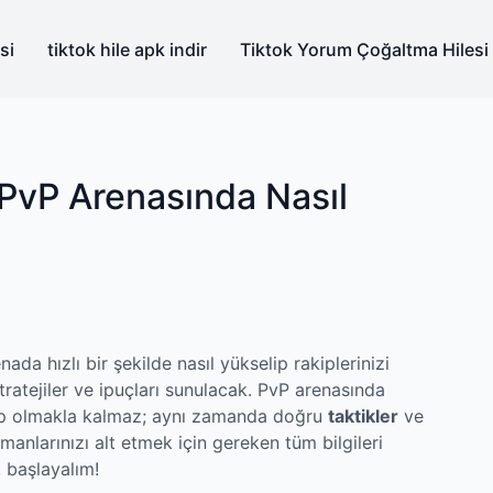
si
tiktok hile apk indir
Tiktok Yorum Çoğaltma Hilesi
PvP Arenasında Nasıl
ada hızlı bir şekilde nasıl yükselip rakiplerinizi
tratejiler ve ipuçları sunulacak. PvP arenasında
ahip olmakla kalmaz; aynı zamanda doğru
taktikler
ve
larınızı alt etmek için gereken tüm bilgileri
 başlayalım!