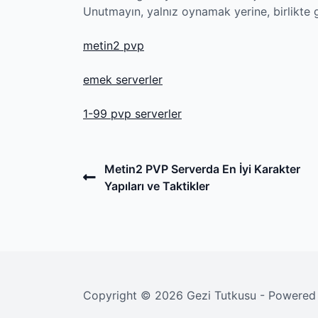
Unutmayın, yalnız oynamak yerine, birlikte 
metin2 pvp
emek serverler
1-99 pvp serverler
Post
Previous
Metin2 PVP Serverda En İyi Karakter
Post
Yapıları ve Taktikler
navigation
Copyright © 2026 Gezi Tutkusu - Powere