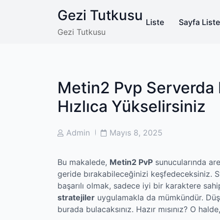
Skip
Gezi Tutkusu
to
Liste
Sayfa Liste
content
Gezi Tutkusu
Metin2 Pvp Serverda 
Hızlıca Yükselirsiniz
Post
Post
Admin
Mayıs 8, 2025
Author
Date
Bu makalede,
Metin2 PvP
sunucularında aren
geride bırakabileceğinizi keşfedeceksiniz. S
başarılı olmak, sadece iyi bir karaktere s
stratejiler
uygulamakla da mümkündür. Düşman
burada bulacaksınız. Hazır mısınız? O halde,