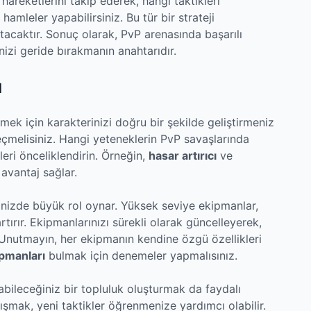
 hareketlerini takip ederek, hangi taktikleri
hamleler yapabilirsiniz. Bu tür bir strateji
tacaktır. Sonuç olarak, PvP arenasında başarılı
nizi geride bırakmanın anahtarıdır.
ı
mek için karakterinizi doğru bir şekilde geliştirmeniz
eçmelisiniz. Hangi yeteneklerin PvP savaşlarında
leri önceliklendirin. Örneğin,
hasar artırıcı
ve
avantaj sağlar.
inizde büyük rol oynar. Yüksek seviye ekipmanlar,
ırır. Ekipmanlarınızı sürekli olarak güncelleyerek,
. Unutmayın, her ekipmanın kendine özgü özellikleri
ipmanları
bulmak için denemeler yapmalısınız.
bileceğiniz bir topluluk oluşturmak da faydalı
artışmak, yeni taktikler öğrenmenize yardımcı olabilir.