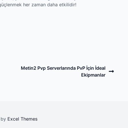
güçlenmek her zaman daha etkilidir!
Next
Metin2 Pvp Serverlarında PvP İçin İdeal
Post
Ekipmanlar
d by
Excel Themes