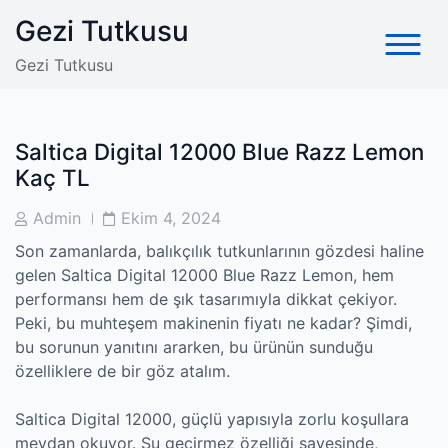
Skip
Gezi Tutkusu
to
content
Gezi Tutkusu
Saltica Digital 12000 Blue Razz Lemon
Kaç TL
Post
Post
Admin
Ekim 4, 2024
Author
Date
Son zamanlarda, balıkçılık tutkunlarının gözdesi haline
gelen Saltica Digital 12000 Blue Razz Lemon, hem
performansı hem de şık tasarımıyla dikkat çekiyor.
Peki, bu muhteşem makinenin fiyatı ne kadar? Şimdi,
bu sorunun yanıtını ararken, bu ürünün sunduğu
özelliklere de bir göz atalım.
Saltica Digital 12000, güçlü yapısıyla zorlu koşullara
meydan okuyor. Su geçirmez özelliği sayesinde,