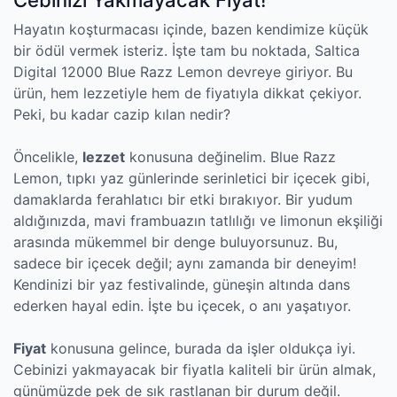
Cebinizi Yakmayacak Fiyat!
Hayatın koşturmacası içinde, bazen kendimize küçük
bir ödül vermek isteriz. İşte tam bu noktada, Saltica
Digital 12000 Blue Razz Lemon devreye giriyor. Bu
ürün, hem lezzetiyle hem de fiyatıyla dikkat çekiyor.
Peki, bu kadar cazip kılan nedir?
Öncelikle,
lezzet
konusuna değinelim. Blue Razz
Lemon, tıpkı yaz günlerinde serinletici bir içecek gibi,
damaklarda ferahlatıcı bir etki bırakıyor. Bir yudum
aldığınızda, mavi frambuazın tatlılığı ve limonun ekşiliği
arasında mükemmel bir denge buluyorsunuz. Bu,
sadece bir içecek değil; aynı zamanda bir deneyim!
Kendinizi bir yaz festivalinde, güneşin altında dans
ederken hayal edin. İşte bu içecek, o anı yaşatıyor.
Fiyat
konusuna gelince, burada da işler oldukça iyi.
Cebinizi yakmayacak bir fiyatla kaliteli bir ürün almak,
günümüzde pek de sık rastlanan bir durum değil.