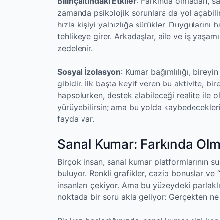
Bilinçaltındaki Etkiler
: Farkında olmadan, sa
zamanda psikolojik sorunlara da yol açabili
hızla kişiyi yalnızlığa sürükler. Duygularını b
tehlikeye girer. Arkadaşlar, aile ve iş yaşamı
zedelenir.
Sosyal İzolasyon
: Kumar bağımlılığı, bireyin
gibidir. İlk başta keyif veren bu aktivite, b
hapsolurken, destek alabileceği realite ile ol
yürüyebilirsin; ama bu yolda kaybedecekleri
fayda var.
Sanal Kumar: Farkında Ol
Birçok insan, sanal kumar platformlarının s
buluyor. Renkli grafikler, cazip bonuslar ve 
insanları çekiyor. Ama bu yüzeydeki parlaklık
noktada bir soru akla geliyor: Gerçekten n