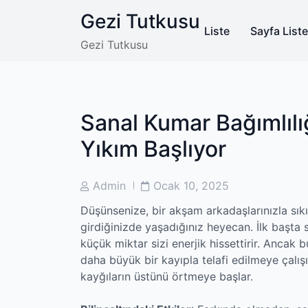
Skip
Gezi Tutkusu
to
Liste
Sayfa Liste
content
Gezi Tutkusu
Sanal Kumar Bağımlılı
Yıkım Başlıyor
Post
Post
Admin
Ocak 10, 2025
Author
Date
Düşünsenize, bir akşam arkadaşlarınızla sık
girdiğinizde yaşadığınız heyecan. İlk başta 
küçük miktar sizi enerjik hissettirir. Ancak
daha büyük bir kayıpla telafi edilmeye çalış
kayğıların üstünü örtmeye başlar.