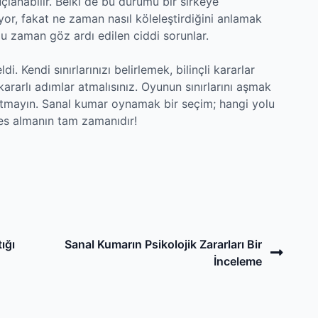
lanabilir. Belki de bu durumu bir sirkeye
yor, fakat ne zaman nasıl köleleştirdiğini anlamak
ğu zaman göz ardı edilen ciddi sorunlar.
 Kendi sınırlarınızı belirlemek, bilinçli kararlar
ararlı adımlar atmalısınız. Oyunun sınırlarını aşmak
utmayın. Sanal kumar oynamak bir seçim; hangi yolu
es almanın tam zamanıdır!
Next
ığı
Sanal Kumarın Psikolojik Zararları Bir
Post
İnceleme