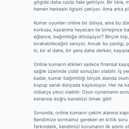
gitgide daha cazip hale getiriyor. Bir tıkl
hemen herkesin ilgisini çekiyor. Ama arka p
Kumar oyunları online bir dünya, ama bu dü
korkusu, kazanma heyecanı ile birleşince bağ
eğlence, bağımlılığa dönüşüyor? Birçok kiş
bırakabileceğini sanıyor. Ancak bu yanılgı, p
ki, bir el daha, bir şans daha derken, kayıpl
Online kumarın etkileri sadece finansal kayı
sağlık üzerinde ciddi sonuçları olabilir. İş y
kadar, kumar bağımlılığı birçok alanda olum
kopup sanal dünyada kayboluyor. Her ne ka
oldukça yıkıcı olabilir. Oyun oynamanın s
kenarına doğru kendinizi itmek gibi!
Sonunda, online kumarın çekim alanına kapıl
Kendimize sormamız gereken en kritik soru
farkındalık, kendimizi korumanın ilk adımı o