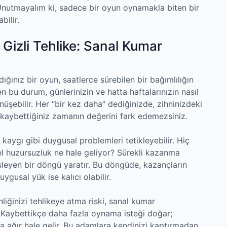
Unutmayalım ki, sadece bir oyun oynamakla biten bir
bilir.
a Gizli Tehlike: Sanal Kumar
ığınız bir oyun, saatlerce sürebilen bir bağımlılığın
en bu durum, günlerinizin ve hatta haftalarınızın nasıl
nüşebilir. Her “bir kez daha” dediğinizde, zihninizdeki
aybettiğiniz zamanın değerini fark edemezsiniz.
aygı gibi duygusal problemleri tetikleyebilir. Hiç
sel huzursuzluk ne hale geliyor? Sürekli kazanma
esleyen bir döngü yaratır. Bu döngüde, kazançların
uygusal yük ise kalıcı olabilir.
nliğinizi tehlikeye atma riski, sanal kumar
r. Kaybettikçe daha fazla oynama isteği doğar;
a ağır hale gelir. Bu adamlara kendinizi kaptırmadan,