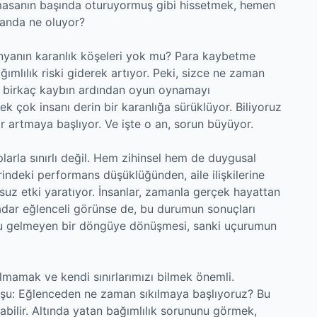
a, masanın başında oturuyormuş gibi hissetmek, hemen
landa ne oluyor?
nyanın karanlık köşeleri yok mu? Para kaybetme
ımlılık riski giderek artıyor. Peki, sizce ne zaman
i, birkaç kaybın ardından oyun oynamayı
ek çok insanı derin bir karanlığa sürüklüyor. Biliyoruz
ar artmaya başlıyor. Ve işte o an, sorun büyüyor.
plarla sınırlı değil. Hem zihinsel hem de duygusal
erindeki performans düşüklüğünden, aile ilişkilerine
suz etki yaratıyor. İnsanlar, zamanla gerçek hayattan
dar eğlenceli görünse de, bu durumun sonuçları
onu gelmeyen bir döngüye dönüşmesi, sanki uçurumun
mamak ve kendi sınırlarımızı bilmek önemli.
 şu: Eğlenceden ne zaman sıkılmaya başlıyoruz? Bu
labilir. Altında yatan bağımlılık sorununu görmek,