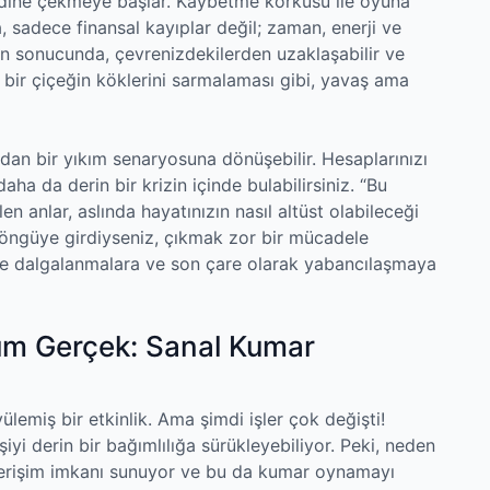
endine çekmeye başlar. Kaybetme korkusu ile oyuna
 sadece finansal kayıplar değil; zaman, enerji ve
unun sonucunda, çevrenizdekilerden uzaklaşabilir ve
, bir çiçeğin köklerini sarmalaması gibi, yavaş ama
n bir yıkım senaryosuna dönüşebilir. Hesaplarınızı
aha da derin bir krizin içinde bulabilirsiniz. “Bu
en anlar, aslında hayatınızın nasıl altüst olabileceği
 döngüye girdiyseniz, çıkmak zor bir mücadele
zde dalgalanmalara ve son çare olarak yabancılaşmaya
kım Gerçek: Sanal Kumar
emiş bir etkinlik. Ama şimdi işler çok değişti!
şiyi derin bir bağımlılığa sürükleyebiliyor. Peki, neden
i erişim imkanı sunuyor ve bu da kumar oynamayı