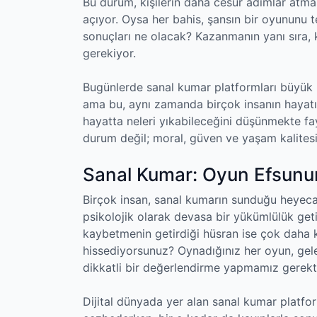
Bu durum, kişilerin daha cesur adımlar atm
açıyor. Oysa her bahis, şansın bir oyununu 
sonuçları ne olacak? Kazanmanın yanı sıra,
gerekiyor.
Bugünlerde sanal kumar platformları büyük p
ama bu, aynı zamanda birçok insanın hayatın
hayatta neleri yıkabileceğini düşünmekte f
durum değil; moral, güven ve yaşam kalitesi
Sanal Kumar: Oyun Efsunu
Birçok insan, sanal kumarın sunduğu heyeca
psikolojik olarak devasa bir yükümlülük geti
kaybetmenin getirdiği hüsran ise çok daha kal
hissediyorsunuz? Oynadığınız her oyun, gelec
dikkatli bir değerlendirme yapmamız gerekti
Dijital dünyada yer alan sanal kumar platfor