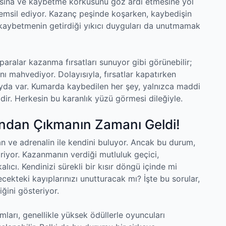
asına ve kaybetme korkusunu göz ardı etmesine yol
temsil ediyor. Kazanç peşinde koşarken, kaybedişin
 kaybetmenin getirdiği yıkıcı duyguları da unutmamak
aralar kazanma fırsatları sunuyor gibi görünebilir;
ı mahvediyor. Dolayısıyla, fırsatlar kapatırken
ayda var. Kumarda kaybedilen her şey, yalnızca maddi
dir. Herkesin bu karanlık yüzü görmesi dileğiyle.
ndan Çıkmanın Zamanı Geldi!
n ve adrenalin ile kendini buluyor. Ancak bu durum,
riyor. Kazanmanın verdiği mutluluk geçici,
ıcı. Kendinizi sürekli bir kısır döngü içinde mi
ekteki kayıplarınızı unutturacak mı? İşte bu sorular,
ğini gösteriyor.
mları, genellikle yüksek ödüllerle oyuncuları