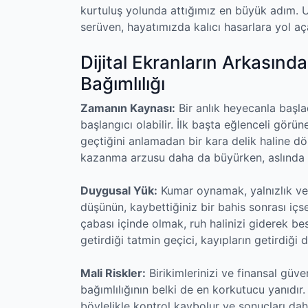
kurtuluş yolunda attığımız en büyük adım. 
serüven, hayatımızda kalıcı hasarlara yol aça
Dijital Ekranların Arkasınd
Bağımlılığı
Zamanın Kaynası:
Bir anlık heyecanla başlad
başlangıcı olabilir. İlk başta eğlenceli görün
geçtiğini anlamadan bir kara delik haline dö
kazanma arzusu daha da büyürken, aslında k
Duygusal Yük:
Kumar oynamak, yalnızlık ve k
düşünün, kaybettiğiniz bir bahis sonrası iç
çabası içinde olmak, ruh halinizi giderek b
getirdiği tatmin geçici, kayıpların getirdiği d
Mali Riskler:
Birikimlerinizi ve finansal güve
bağımlılığının belki de en korkutucu yanıdı
böylelikle kontrol kaybolur ve sonuçları dah