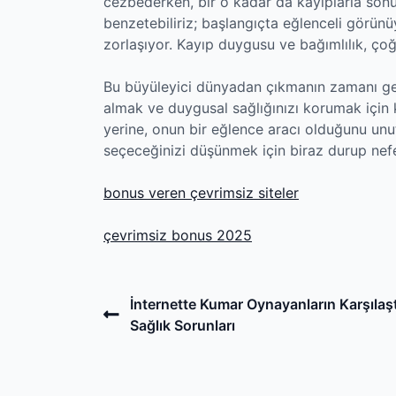
cezbederken, bir o kadar da kayıplarla sonuç
benzetebiliriz; başlangıçta eğlenceli görünü
zorlaşıyor. Kayıp duygusu ve bağımlılık, ço
Bu büyüleyici dünyadan çıkmanın zamanı geldi.
almak ve duygusal sağlığınızı korumak için k
yerine, onun bir eğlence aracı olduğunu un
seçeceğinizi düşünmek için biraz durup nef
bonus veren çevrimsiz siteler
çevrimsiz bonus 2025
Post
Previous
İnternette Kumar Oynayanların Karşılaşt
Post
Sağlık Sorunları
navigation