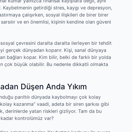
nal kumar yalnızca finansal kayıplara değil, aynı
r. Kaybetmenin getirdiği stres, kaygı ve depresyon,
astırmaya çalışırken, sosyal ilişkileri de birer birer
 sarsılır ve en önemlisi, kişinin kendine olan güveni
 sosyal çevresini daralta daralta ilerleyen bir tehdit
ireyi gerçek dünyadan koparır. Kişi, sanal dünyaya
an bağları kopar. Kim bilir, belki de farklı bir yolda
n çok büyük olabilir. Bu nedenle dikkatli olmakta
madan Düşen Anda Yıkım
unduğu parıltılı dünyada kaybolmayı çok kolay
“kolay kazanma” vaadi, adeta bir siren şarkısı gibi
, derinlerde yatan riskleri gizliyor. Tam da bu
e kadar kontrolümüz var?