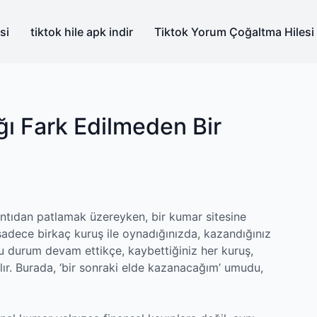
si
tiktok hile apk indir
Tiktok Yorum Çoğaltma Hilesi
ğı Fark Edilmeden Bir
ıntıdan patlamak üzereyken, bir kumar sitesine
sadece birkaç kuruş ile oynadığınızda, kazandığınız
 bu durum devam ettikçe, kaybettiğiniz her kuruş,
ılır. Burada, ‘bir sonraki elde kazanacağım’ umudu,