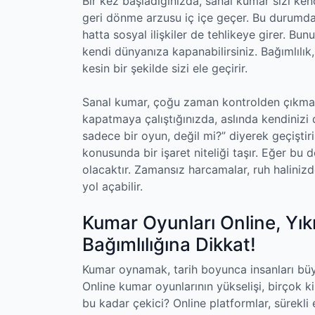
Bir kez başladığınızda, sanal kumar sizi k
geri dönme arzusu iç içe geçer. Bu durumda,
hatta sosyal ilişkiler de tehlikeye girer. B
kendi dünyanıza kapanabilirsiniz. Bağımlılık
kesin bir şekilde sizi ele geçirir.
Sanal kumar, çoğu zaman kontrolden çıkmada
kapatmaya çalıştığınızda, aslında kendinizi d
sadece bir oyun, değil mi?” diyerek geçiştiril
konusunda bir işaret niteliği taşır. Eğer bu
olacaktır. Zamansız harcamalar, ruh halini
yol açabilir.
Kumar Oyunları Online, Yı
Bağımlılığına Dikkat!
Kumar oynamak, tarih boyunca insanları büyül
Online kumar oyunlarının yükselişi, birçok ki
bu kadar çekici? Online platformlar, sürekl