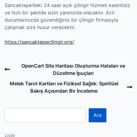
Sancaktepe’deki 24 saat açık çilingir hizmeti kesintisiz
ve hızlı bir şekilde sizin yanınızda olacaktır. Acil
durumlarınızda güvendiğiniz bir çilingir firmasıyla
çalışmak size huzur verecektir.
https://sancaktepecilingir.org/
Post
Previous
OpenCart Site Haritası Oluşturma Hataları ve
navigation
Post
Düzeltme İpuçları
N
Melek Tarot Kartları ve Fiziksel Sağlık: Spiritüel
P
Bakış Açısından Bir İnceleme
Ara
Liste