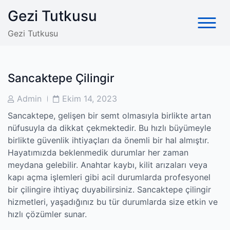
Skip
Gezi Tutkusu
to
content
Gezi Tutkusu
Sancaktepe Çilingir
Post
Post
Admin
Ekim 14, 2023
Author
Date
Sancaktepe, gelişen bir semt olmasıyla birlikte artan
nüfusuyla da dikkat çekmektedir. Bu hızlı büyümeyle
birlikte güvenlik ihtiyaçları da önemli bir hal almıştır.
Hayatımızda beklenmedik durumlar her zaman
meydana gelebilir. Anahtar kaybı, kilit arızaları veya
kapı açma işlemleri gibi acil durumlarda profesyonel
bir çilingire ihtiyaç duyabilirsiniz. Sancaktepe çilingir
hizmetleri, yaşadığınız bu tür durumlarda size etkin ve
hızlı çözümler sunar.